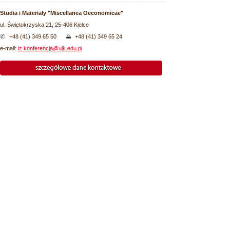
Studia i Materiały "
Miscellanea Oeconomicae"
ul. Świętokrzyska 21, 25-406 Kielce
+48 (41) 349 65 50
+48 (41) 349 65 24
e-mail:
iz.konferencja@ujk.edu.pl