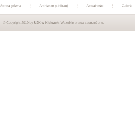
Strona główna
Archiwum publikacji
Aktualności
Galeria
© Copyright 2010 by
UJK w Kielcach
. Wszelkie prawa zastrzeżone.