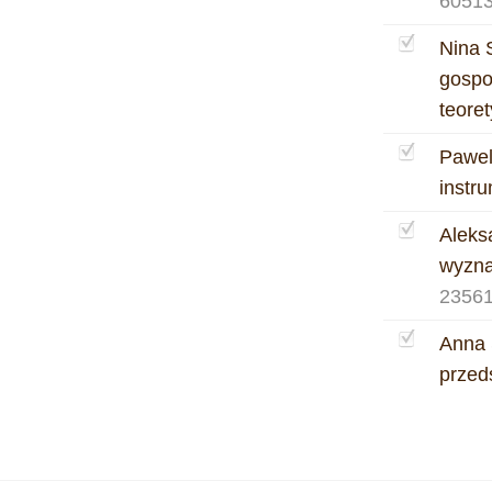
60513
Nina 
gospo
teore
Pawel
instr
Aleks
wyzna
23561
Anna 
przed